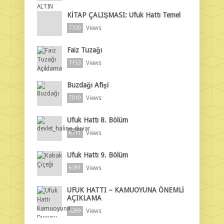
KİTAP ÇALIŞMASI: Ufuk Hattı Temel
Views
7320
Faiz Tuzağı
Views
7153
Buzdağı Afişi
Views
7010
Ufuk Hattı 8. Bölüm
Views
6711
Ufuk Hattı 9. Bölüm
Views
6391
UFUK HATTI – KAMUOYUNA ÖNEMLİ
AÇIKLAMA
Views
6269